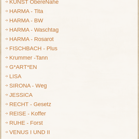
KUNST ObereNahe
HARMA - Tita
HARMA - BW
HARMA - Waschtag
HARMA - Rosarot
FISCHBACH - Plus
Krummer -Tann
G*ART*EN
LISA
SIRONA - Weg
JESSICA
RECHT - Gesetz
REISE - Koffer
RUHE - Forst
VENUS I UND II