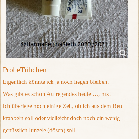
ProbeTübchen
Eigentlich könnte ich ja noch liegen bleiben.
Was gibt es schon Aufregendes heute …, nix!
Ich überlege noch einige Zeit, ob ich aus dem Bett
krabbeln soll oder vielleicht doch noch ein wenig
genüsslich lunzele (dösen) soll.