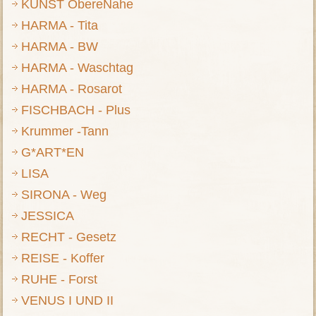
KUNST ObereNahe
HARMA - Tita
HARMA - BW
HARMA - Waschtag
HARMA - Rosarot
FISCHBACH - Plus
Krummer -Tann
G*ART*EN
LISA
SIRONA - Weg
JESSICA
RECHT - Gesetz
REISE - Koffer
RUHE - Forst
VENUS I UND II