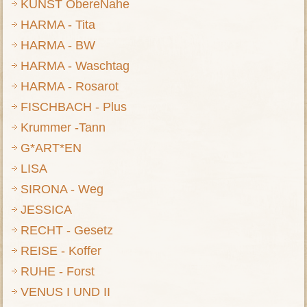
KUNST ObereNahe
HARMA - Tita
HARMA - BW
HARMA - Waschtag
HARMA - Rosarot
FISCHBACH - Plus
Krummer -Tann
G*ART*EN
LISA
SIRONA - Weg
JESSICA
RECHT - Gesetz
REISE - Koffer
RUHE - Forst
VENUS I UND II